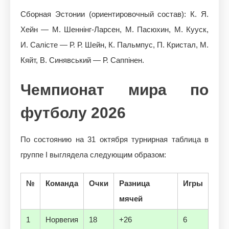
Сборная Эстонии (ориентировочный состав): К. Я.
Хейн — М. Шеннінг-Ларсен, М. Пасюхин, М. Кууск,
И. Салісте — Р. Р. Шейн, К. Пальмпус, П. Кристал, М.
Кяйт, В. Синявський — Р. Саппінен.
Чемпионат мира по
футболу 2026
По состоянию на 31 октября турнирная таблица в
группе I выглядела следующим образом:
№
Команда
Очки
Разница
Игры
мячей
1
Норвегия
18
+26
6