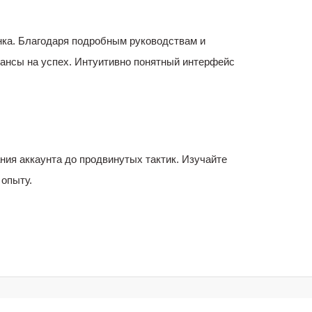
нка. Благодаря подробным руководствам и
шансы на успех. Интуитивно понятный интерфейс
ания аккаунта до продвинутых тактик. Изучайте
 опыту.