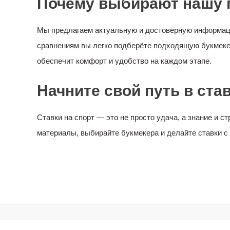
Почему выбирают нашу
Мы предлагаем актуальную и достоверную информаци
сравнениям вы легко подберёте подходящую букмекер
обеспечит комфорт и удобство на каждом этапе.
Начните свой путь в ста
Ставки на спорт — это не просто удача, а знание и с
материалы, выбирайте букмекера и делайте ставки с