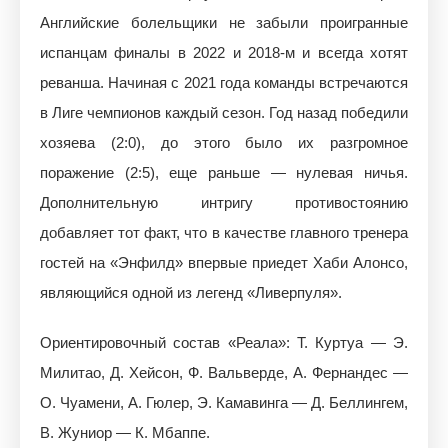
Английские болельщики не забыли проигранные
испанцам финалы в 2022 и 2018-м и всегда хотят
реванша. Начиная с 2021 года команды встречаются
в Лиге чемпионов каждый сезон. Год назад победили
хозяева (2:0), до этого было их разгромное
поражение (2:5), еще раньше — нулевая ничья.
Дополнительную интригу противостоянию
добавляет тот факт, что в качестве главного тренера
гостей на «Энфилд» впервые приедет Хаби Алонсо,
являющийся одной из легенд «Ливерпуля».
Ориентировочный состав «Реала»: Т. Куртуа — Э.
Милитао, Д. Хейсон, Ф. Вальверде, А. Фернандес —
О. Чуамени, А. Гюлер, Э. Камавинга — Д. Беллингем,
В. Жуниор — К. Мбаппе.