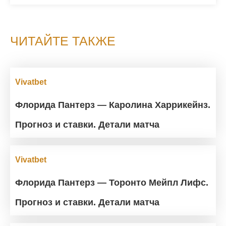
ЧИТАЙТЕ ТАКЖЕ
Vivatbet
Флорида Пантерз — Каролина Харрикейнз.
Прогноз и ставки. Детали матча
Vivatbet
Флорида Пантерз — Торонто Мейпл Лифс.
Прогноз и ставки. Детали матча