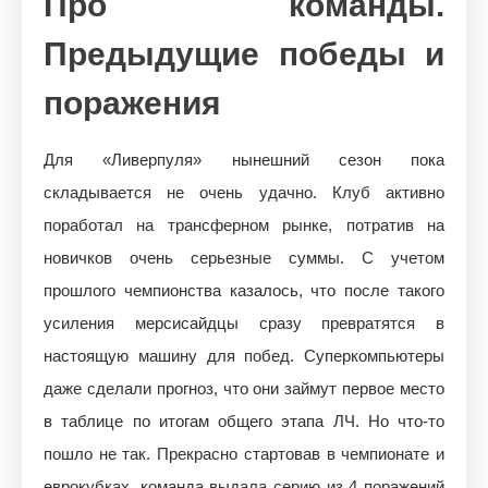
Про команды.
Предыдущие победы и
поражения
Для «Ливерпуля» нынешний сезон пока
складывается не очень удачно. Клуб активно
поработал на трансферном рынке, потратив на
новичков очень серьезные суммы. С учетом
прошлого чемпионства казалось, что после такого
усиления мерсисайдцы сразу превратятся в
настоящую машину для побед. Суперкомпьютеры
даже сделали прогноз, что они займут первое место
в таблице по итогам общего этапа ЛЧ. Но что-то
пошло не так. Прекрасно стартовав в чемпионате и
еврокубках, команда выдала серию из 4 поражений