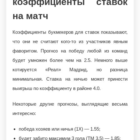
коэффициенты ставок
на матч
Коэффициенты букмекеров для ставок показывают,
что они не считают кого-то из участников явным
фаворитом. Прогноз на победу любой из команд
будет умножен более чем на 2.5. Немного выше
котируется «Реал» Мадрид, но разница
минимальная. Ставка на ничью может принести
выигрыш по коэффициенту в районе 4.0.
Некоторые другие прогнозы, выглядящие весьма
интересно:
победа хозяев или ничья (1X) — 1.55;
будет забито максимум 3 гола (ТМ 3.5) — 1.85;