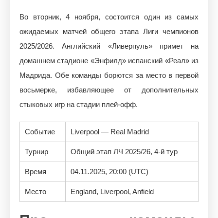
Во вторник, 4 ноября, состоится один из самых
ожидаемых матчей общего этапа Лиги чемпионов
2025/2026. Английский «Ливерпуль» примет на
домашнем стадионе «Энфилд» испанский «Реал» из
Мадрида. Обе команды борются за место в первой
восьмерке, избавляющее от дополнительных
стыковых игр на стадии плей-офф.
Событие
Liverpool — Real Madrid
Турнир
Общий этап ЛЧ 2025/26, 4-й тур
Время
04.11.2025, 20:00 (UTC)
Место
England, Liverpool, Anfield