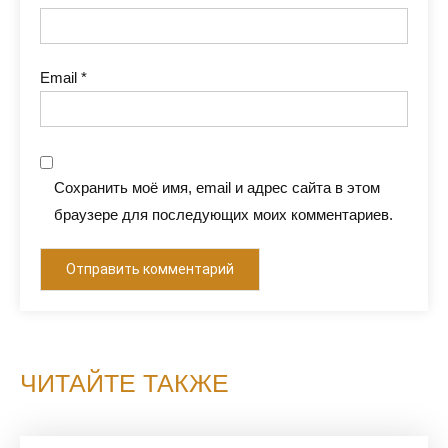
Email
*
Сохранить моё имя, email и адрес сайта в этом
браузере для последующих моих комментариев.
ЧИТАЙТЕ ТАКЖЕ