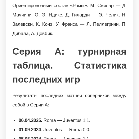
Ориентировочный состав «Ромы»: М. Свилар — Д.
Маччини, О. Э. Ндике, Д. Гиларди — Э. Челик, Н.
Залевски, К. Конэ, У. Фрaнса — Л. Пеллегрини, П.
Дибала, А. Довбик.
Серия А: турнирная
таблица. Статистика
последних игр
Результаты последних матчей соперников между
собой в Серии А:
06.04.2025.
Roma — Juventus 1:1.
01.09.2024.
Juventus — Roma 0:0.
05.05.2024.
Roma — Juventus 1:1.