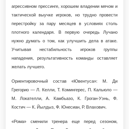
агрессивном прессинге, хорошем владении мячом и
тактической выучке игроков, но трудно провести
перестройку за пару месяцев в условиях столь
плотного календаря. В первую очередь Лучано
нужно думать о том, как улучшить дела в атаке.
Учитывая нестабильность игроков группы
нападения, результативность команды оставляет
желать лучшего.
Ориентировочный состав «Ювентуса»: М. Ди
Грегорио — Л. Келли, Т. Комингерес, П. Кальюло —
М. Локателли, А. Камбьазо, К. Гроган-Уэнь, Ф.
Костич — К. Йылдыз, Ф. Юнесиан, Р. Влахович.
«Рома» сменили тренера еще перед сезоном,