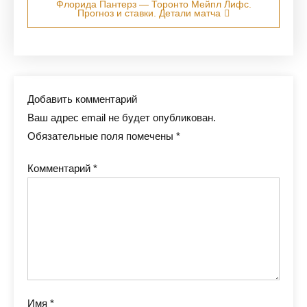
Флорида Пантерз — Торонто Мейпл Лифс.
Прогноз и ставки. Детали матча
Добавить комментарий
Ваш адрес email не будет опубликован.
Обязательные поля помечены
*
Комментарий
*
Имя
*