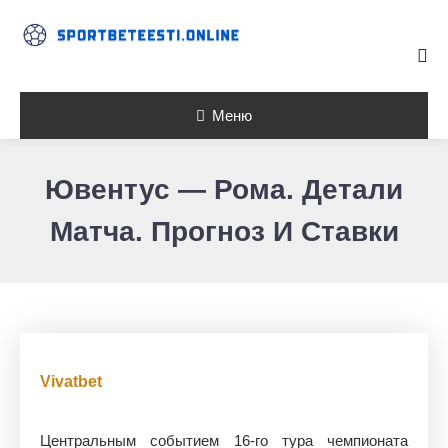
Skip To Content
Меню
Ювентус — Рома. Детали
Матча. Прогноз И Ставки
Vivatbet
Центральным событием 16-го тура чемпионата