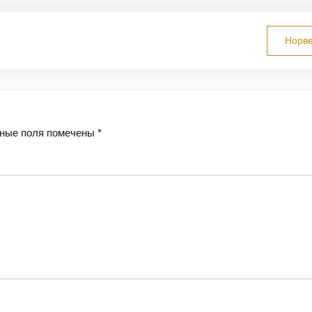
Норве
ные поля помечены
*