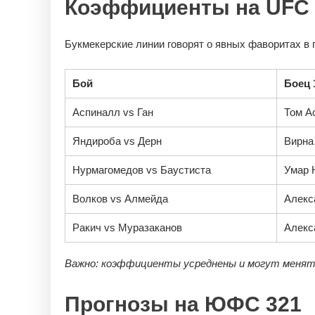
Коэффициенты на UFC 
Букмекерские линии говорят о явных фаворитах в 
Бой
Боец 
Аспиналл vs Ган
Том А
Яндироба vs Дерн
Вирна
Нурмагомедов vs Баустиста
Умар 
Волков vs Алмейда
Алекс
Ракич vs Муразаканов
Алекс
Важно: коэффициенты усреднены и могут менят
Прогнозы на ЮФС 321