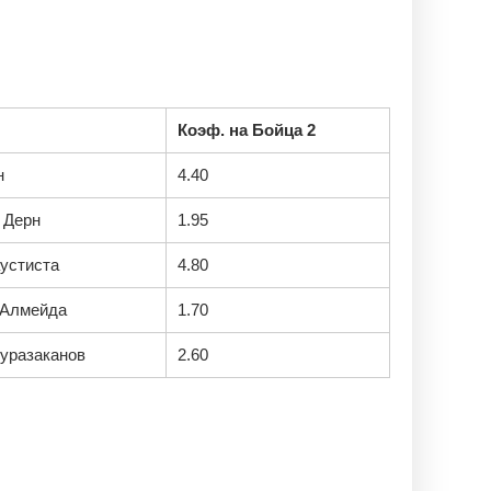
Коэф. на Бойца 2
н
4.40
 Дерн
1.95
устиста
4.80
 Алмейда
1.70
уразаканов
2.60