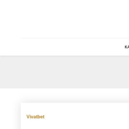
Skip To Content
К
Vivatbet