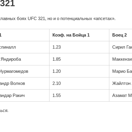
321
главных боях UFC 321, но и о потенциальных «апсетах».
1
Коэф. на Бойца 1
Боец 2
спиналл
1.23
Сирил Га
 Яндироба
1.85
Маккензи
Нурмагомедов
1.20
Марио Ба
андр Волков
2.10
Жайлтон
андар Ракич
1.55
Азамат М
ься.