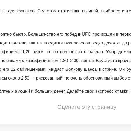
ы для фанатов. С учетом статистики и линий, наиболее инте
роятно быстр. Большинство его побед в UFC произошли в перво
дит надежно, так как поединки тяжеловесов редко доходят до 
ффициент 1.20 низок, но он полностью оправдан. Умар домини
о очкам» с коэффициентом 1.80–2.00, так как Баустиста крайне
 его 12 сабмишенами, не даст Волкову шанса в стойке. Он буд
 около 2.50 — рискованный, но очень обоснованный выбор ста
роятных эмоций и больших денег. Делайте свои экспресс ставки
Оцените эту страницу