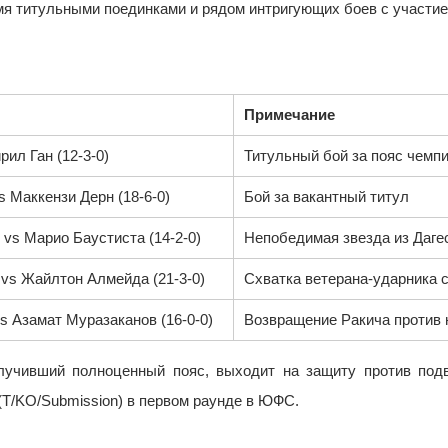
мя титульными поединками и рядом интригующих боев с участие
Примечание
рил Ган (12-3-0)
Титульный бой за пояс чемп
s Маккензи Дерн (18-6-0)
Бой за вакантный титул
 vs Марио Баустиста (14-2-0)
Непобедимая звезда из Дагес
 vs Жайлтон Алмейда (21-3-0)
Схватка ветерана-ударника 
vs Азамат Муразаканов (16-0-0)
Возвращение Ракича против 
олучивший полноценный пояс, выходит на защиту против под
T/KO/Submission) в первом раунде в ЮФС.