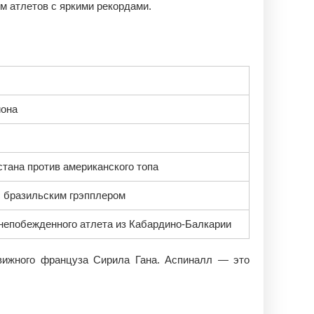
м атлетов с яркими рекордами.
иона
тана против американского топа
с бразильским грэпплером
непобежденного атлета из Кабардино-Балкарии
вижного француза Сирила Гана. Аспиналл — это