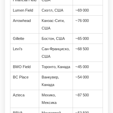
Lumen Field
Сиэтл, США
~69 000
Arrowhead
Канзас-Сити,
~76 000
США
Gillette
Бостон, США
~65 000
Levi’s
Сан-Франциско,
~68 500
США
BMO Field
Торонто, Канада
~45 000
BC Place
Ванкувер,
~54 000
Канада
Azteca
Мехико,
~87 500
Мексика
BBVA
Монтеррей,
~53 500