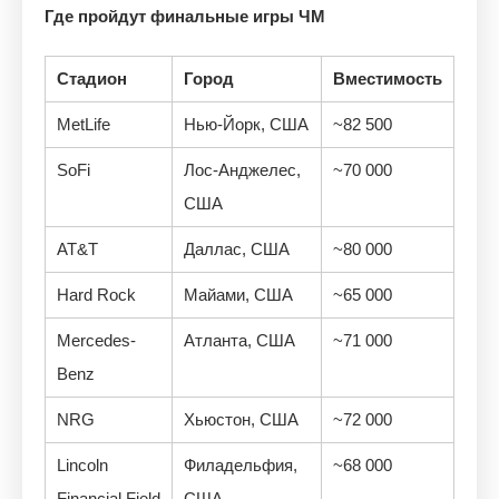
Где пройдут финальные игры ЧМ
Стадион
Город
Вместимость
MetLife
Нью-Йорк, США
~82 500
SoFi
Лос-Анджелес,
~70 000
США
AT&T
Даллас, США
~80 000
Hard Rock
Майами, США
~65 000
Mercedes-
Атланта, США
~71 000
Benz
NRG
Хьюстон, США
~72 000
Lincoln
Филадельфия,
~68 000
Financial Field
США