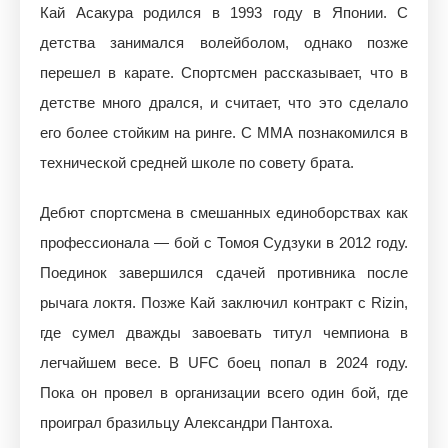
Кай Асакура родился в 1993 году в Японии. С
детства занимался волейболом, однако позже
перешел в карате. Спортсмен рассказывает, что в
детстве много дрался, и считает, что это сделало
его более стойким на ринге. С ММА познакомился в
технической средней школе по совету брата.
Дебют спортсмена в смешанных единоборствах как
профессионала — бой с Томоя Судзуки в 2012 году.
Поединок завершился сдачей противника после
рычага локтя. Позже Кай заключил контракт с Rizin,
где сумел дважды завоевать титул чемпиона в
легчайшем весе. В UFC боец попал в 2024 году.
Пока он провел в организации всего один бой, где
проиграл бразильцу Александри Пантоха.