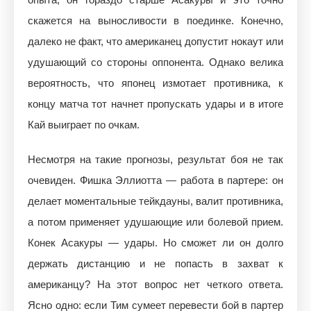
скажется на выносливости в поединке. Конечно,
далеко не факт, что американец допустит нокаут или
удушающий со стороны оппонента. Однако велика
вероятность, что японец измотает противника, к
концу матча тот начнет пропускать удары и в итоге
Кай выиграет по очкам.
Несмотря на такие прогнозы, результат боя не так
очевиден. Фишка Эллиотта — работа в партере: он
делает моментальные тейкдауны, валит противника,
а потом применяет удушающие или болевой прием.
Конек Асакуры — удары. Но сможет ли он долго
держать дистанцию и не попасть в захват к
американцу? На этот вопрос нет четкого ответа.
Ясно одно: если Тим сумеет перевести бой в партер