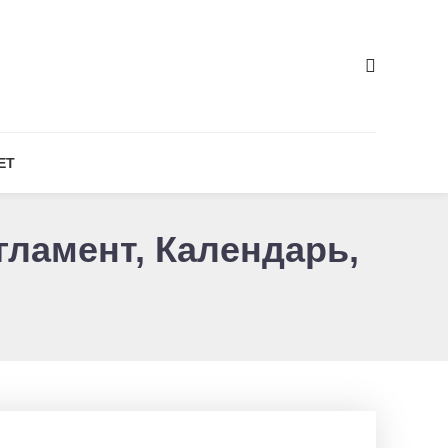
ET
гламент, Календарь,