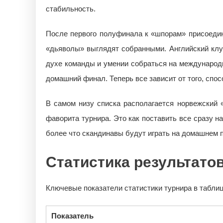
стабильность.
После первого полуфинала к «шпорам» присоедин
«дьяволы» выглядят собранными. Английский клуб
духе команды и умении собраться на международн
домашний финал. Теперь все зависит от того, спос
В самом низу списка располагается норвежский «
фаворита турнира. Это как поставить все сразу н
более что скандинавы будут играть на домашнем 
Статистика результато
Ключевые показатели статистики турнира в таблиц
Показатель