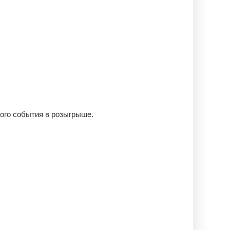
ого события в розыгрыше.