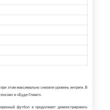
при этом максимально снизили уровень интриги. В
тенхэм» и «Буде-Глимт».
веренный футбол и продолжает демонстрировать