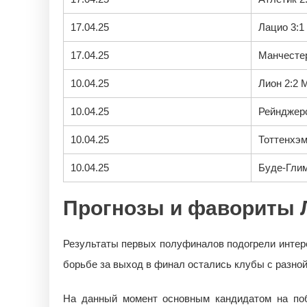
17.04.25
Лацио 3:1
17.04.25
Манчестер
10.04.25
Лион 2:2 
10.04.25
Рейнджерс
10.04.25
Тоттенхэм
10.04.25
Буде-Глим
Прогнозы и фавориты Л
Результаты первых полуфиналов подогрели интере
борьбе за выход в финал остались клубы с разной
На данный момент основным кандидатом на поб