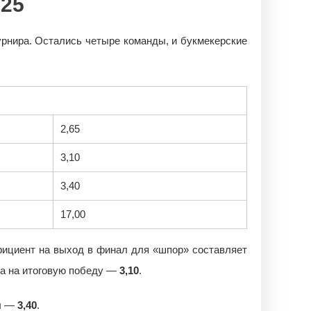
025
урнира. Остались четыре команды, и букмекерские
2,65
3,10
3,40
17,00
фициент на выход в финал для «шпор» составляет
 а на итоговую победу —
3,10
.
пы —
3,40
.