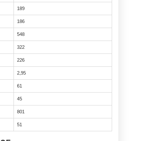
189
186
548
322
226
2,95
61
45
801
51