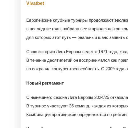
Vivatbet
Европейские клубные турниры продолжают эволюци
в последние годы набрала вес и привлекла топ-ко
для которых этот путь — реальный шанс заявить 
Свою историю Лига Европы ведет с 1971 года, ко
В течение десятилетий он воспринимался как практ
но сохранял конкурентоспособность. С 2009 года
Новый регламент
С нынешнего сезона Лига Европы 2024/25 отказала
В турнире участвуют 36 команд, каждая из которы
Комбинации противников определяются по рейтинг