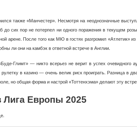
ился также «Манчестер». Несмотря на неоднозначные выступ
 до сих пор не потерпел ни одного поражения в текущем роз
ой арене. После того как МЮ в гостях разгромил «Атлетик» из
обны ли они на камбэк в ответной встрече в Англии.
Буде-Глимт» — никто всерьез не верит в успех очевидного а
а рулетку в казино — очень велик риск проиграть. Разница в дв
поле, но общая форма и настрой «Тоттенхэма» делают эту встр
в Лига Европы 2025
е.