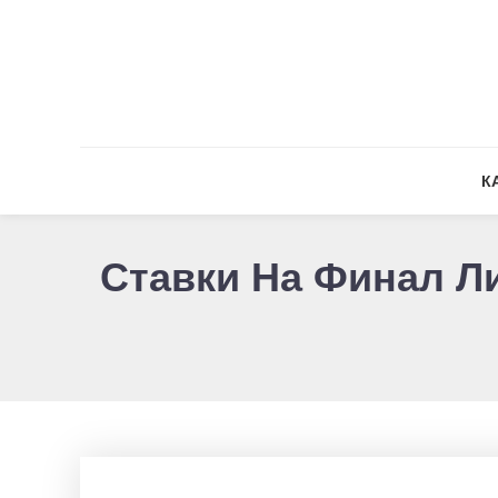
Skip To Content
К
Ставки На Финал Ли