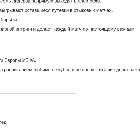
Восемь лидеров напрямую выходят в плей-офф.
азыгрывают оставшиеся путевки в стыковых матчах.
 борьбы.
нирной интриги и делает каждый матч по-настоящему важным.
ги Европы УЕФА.
а расписанием любимых клубов и не пропустить ни одного важн
тед