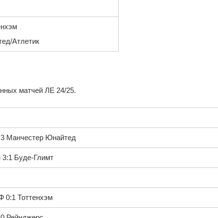
енхэм
ед/Атлетик
нных матчей ЛЕ 24/25.
:3 Манчестер Юнайтед
 3:1 Буде-Глимт
Ф 0:1 Тоттенхэм
:0 Рейнджерс