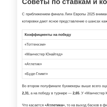
Советы по ставкам и к
С приближением финала Лиги Европы 2025 внимани
котировки дают ясное представление о шансах каж
Коэффициенты на победу
«Тоттенхэм»
«Манчестер Юнайтед»
«Атлетик»
«Буде-Глимт»
Во втором полуфинале букмекеры выше всего о
2,31
, а на победу в турнире —
2,65
. У «Манчестер
Что касается
«Атлетика»
, то на выход басков в 