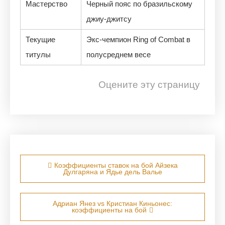
Мастерство
Черный пояс по бразильскому
джиу-джитсу
Текущие
Экс-чемпион Ring of Combat в
титулы
полусреднем весе
Оцените эту страницу
Навигация по записям
Коэффициенты ставок на бой Айзека
Дулгаряна и Ядье дель Валье
Адриан Янез vs Кристиан Киньонес:
коэффициенты на бой