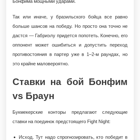
Бонфима мощными ударами.
Так или иначе, у бразильского бойца все равно
больше шансов на победу. Но просто она точно не
дастся — Габриэлу придется попотеть. Конечно, его
оппонент может ошибиться и допустить переход
противостояния в партер уже в 1–2-м раундах, но
это крайне маловероятно.
Ставки на бой Бонфим
vs Браун
Букмекерские конторы предлагают следующие
ставки на поединок предстоящего Fight Night:
Исход. Тут надо спрогнозировать, кто победит в