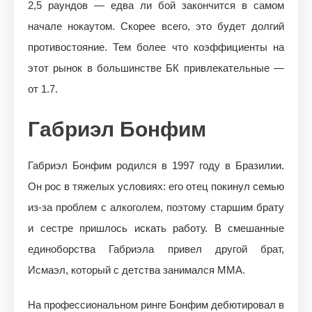
2,5 раундов — едва ли бой закончится в самом
начале нокаутом. Скорее всего, это будет долгий
противостояние. Тем более что коэффициенты на
этот рынок в большинстве БК привлекательные —
от 1.7.
Габриэл Бонфим
Габриэл Бонфим родился в 1997 году в Бразилии.
Он рос в тяжелых условиях: его отец покинул семью
из-за проблем с алкоголем, поэтому старшим брату
и сестре пришлось искать работу. В смешанные
единоборства Габриэла привел другой брат,
Исмаэл, который с детства занимался ММА.
На профессиональном ринге Бонфим дебютировал в