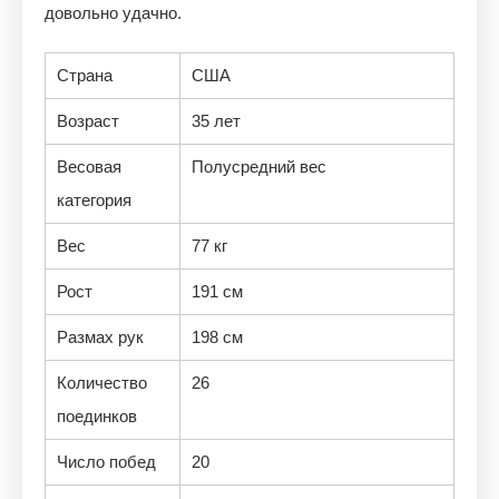
довольно удачно.
Страна
США
Возраст
35 лет
Весовая
Полусредний вес
категория
Вес
77 кг
Рост
191 см
Размах рук
198 см
Количество
26
поединков
Число побед
20