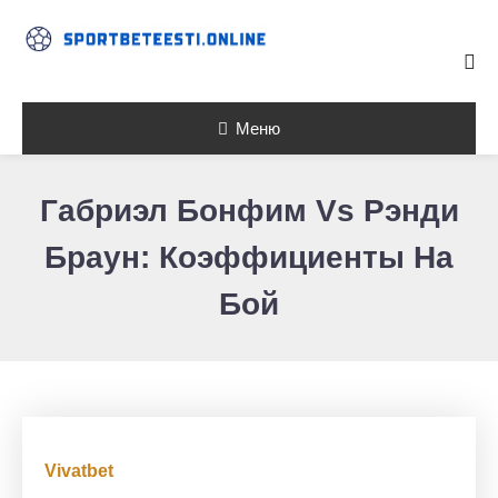
Skip To Content
Меню
Габриэл Бонфим Vs Рэнди
Браун: Коэффициенты На
Бой
Vivatbet