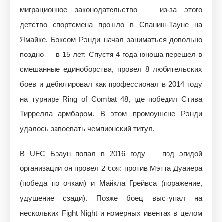
миграционное законодательство — из-за этого
детство спортсмена прошло в Спаниш-Тауне на
Ямайке. Боксом Рэнди начал заниматься довольно
поздно — в 15 лет. Спустя 4 года юноша перешел в
смешанные единоборства, провел 8 любительских
боев и дебютировал как профессионал в 2014 году
на турнире Ring of Combat 48, где победил Стива
Тиррелла армбаром. В этом промоушене Рэнди
удалось завоевать чемпионский титул.
В UFC Браун попал в 2016 году — под эгидой
организации он провел 2 боя: против Мэтта Дуайера
(победа по очкам) и Майкла Грейвса (поражение,
удушение сзади). Позже боец выступал на
нескольких Fight Night и номерных ивентах в целом