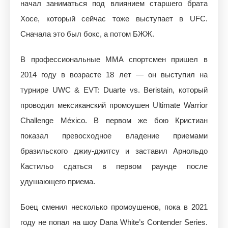
начал заниматься под влиянием старшего брата
Хосе, который сейчас тоже выступает в UFC.
Сначала это был бокс, а потом БЖЖ.
В профессиональные MMA спортсмен пришел в
2014 году в возрасте 18 лет — он выступил на
турнире UWC & EVT: Duarte vs. Beristain, который
проводил мексиканский промоушен Ultimate Warrior
Challenge México. В первом же бою Кристиан
показал превосходное владение приемами
бразильского джиу-джитсу и заставил Арнольдо
Кастильо сдаться в первом раунде после
удушающего приема.
Боец сменил несколько промоушенов, пока в 2021
году не попал на шоу Dana White’s Contender Series.