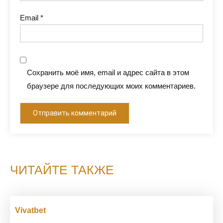
Email
*
Сохранить моё имя, email и адрес сайта в этом
браузере для последующих моих комментариев.
ЧИТАЙТЕ ТАКЖЕ
Vivatbet