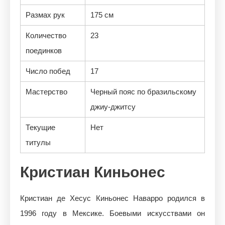
Размах рук
175 см
Количество
23
поединков
Число побед
17
Мастерство
Черный пояс по бразильскому
джиу-джитсу
Текущие
Нет
титулы
Кристиан Киньонес
Кристиан де Хесус Киньонес Наварро родился в
1996 году в Мексике. Боевыми искусствами он