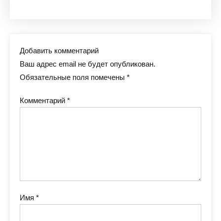
Добавить комментарий
Ваш адрес email не будет опубликован.
Обязательные поля помечены
*
Комментарий
*
Имя
*