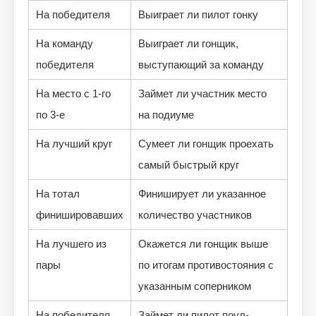
На победителя
Выиграет ли пилот гонку
На команду
Выиграет ли гонщик,
победителя
выступающий за команду
На место с 1-го
Займет ли участник место
по 3-е
на подиуме
На лучший круг
Сумеет ли гонщик проехать
самый быстрый круг
На тотал
Финиширует ли указанное
финишировавших
количество участников
На лучшего из
Окажется ли гонщик выше
пары
по итогам противостояния с
указанным соперником
На победителя
Займет ли пилот поул-