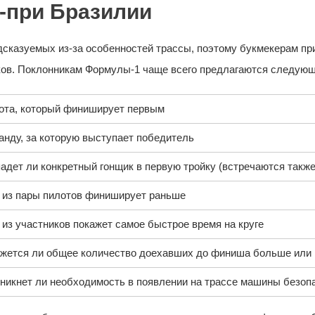
-при Бразилии
едсказуемых из-за особенностей трассы, поэтому букмекерам пр
ков. Поклонникам Формулы-1 чаще всего предлагаются следующ
ота, который финиширует первым
анду, за которую выступает победитель
падет ли конкретный гонщик в первую тройку (встречаются также
о из пары пилотов финиширует раньше
 из участников покажет самое быстрое время на круге
ажется ли общее количество доехавших до финиша больше или
зникнет ли необходимость в появлении на трассе машины безоп