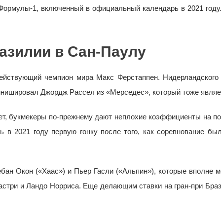
Формулы-1, включенный в официальный календарь в 2021 году.
разилии в Сан-Паулу
 действующий чемпион мира Макс Ферстаппен. Нидерландского
финишировал Джордж Рассел из «Мерседес», который тоже являе
ет, букмекеры по-прежнему дают неплохие коэффициенты на по
ь в 2021 году первую гонку после того, как соревнование б
бан Окон («Хаас») и Пьер Гасли («Альпин»), которые вполне 
стри и Ландо Норриса. Еще делающим ставки на гран-при Браз