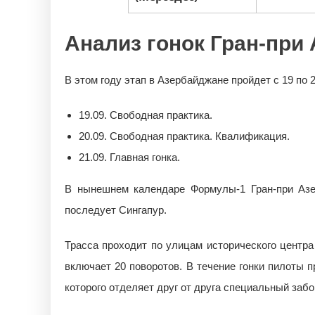
Анализ гонок Гран-при
В этом году этап в Азербайджане пройдет с 19 по 
19.09. Свободная практика.
20.09. Свободная практика. Квалификация.
21.09. Главная гонка.
В нынешнем календаре Формулы-1 Гран-при Азе
последует Сингапур.
Трасса проходит по улицам исторического центра
включает 20 поворотов. В течение гонки пилоты 
которого отделяет друг от друга специальный забо