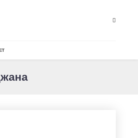
ET
джана