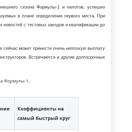
ынешнего сезона Формулы-1 и пилотов, успешно
азуемых в плане определения первого места. При
х новостей с тестовых заездов и квалификации до
е сейчас может принести очень неплохую выплату
онструкторов. Встречаются и другие долгосрочные
на Формулы-1,
ание
Коэффициенты на
самый быстрый круг