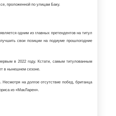
ссе, проложенной по улицам Баку.
является одним из главных претендентов на титул
улучшить свои позиции на подиуме прошлогодние
ервым в 2022 году. Кстати, самым титулованным
ает в нынешнем сезоне.
 Несмотря на долгое отсутствие побед, британца
рриса из «МакЛарен».