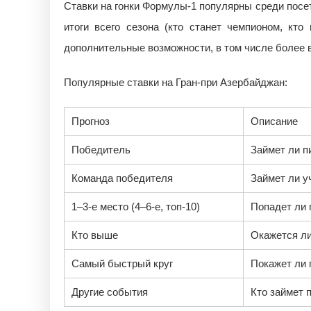
Ставки на гонки Формулы-1 популярны среди посет
итоги всего сезона (кто станет чемпионом, кто
дополнительные возможности, в том числе более
Популярные ставки на Гран-при Азербайджан:
Прогноз
Описание
Победитель
Займет ли п
Команда победителя
Займет ли у
1–3-е место (4–6-е, топ-10)
Попадет ли 
Кто выше
Окажется ли
Самый быстрый круг
Покажет ли 
Другие события
Кто займет 