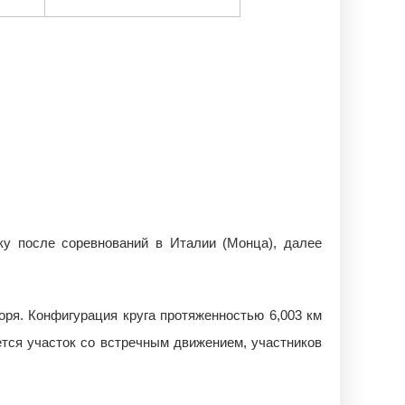
у после соревнований в Италии (Монца), далее
оря. Конфигурация круга протяженностью 6,003 км
ется участок со встречным движением, участников