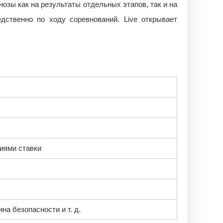
озы как на результаты отдельных этапов, так и на
едственно по ходу соревнований. Live открывает
виями ставки
а безопасности и т. д.