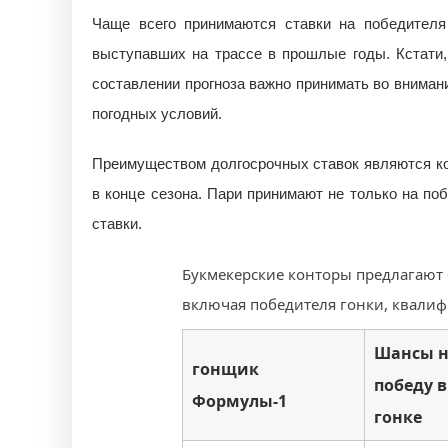
Чаще всего принимаются ставки на победителя
выступавших на трассе в прошлые годы. Кстати,
составлении прогноза важно принимать во вниман
погодных условий.
Преимуществом долгосрочных ставок являются ко
в конце сезона. Пари принимают не только на по
ставки.
Букмекерские конторы предлагают
включая победителя гонки, квалиф
Шансы 
гонщик
победу в
Формулы-1
гонке