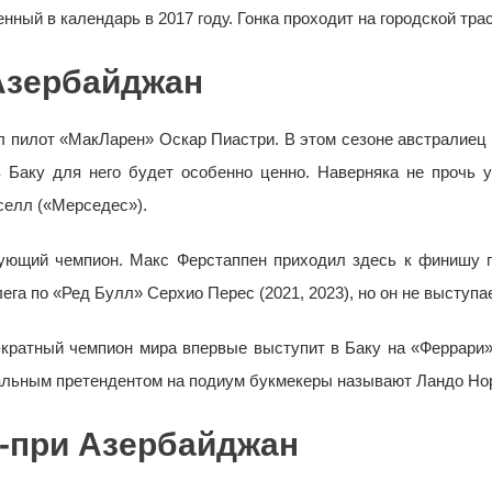
ный в календарь в 2017 году. Гонка проходит на городской тра
Азербайджан
л пилот «МакЛарен» Оскар Пиастри. В этом сезоне австралиец 
в Баку для него будет особенно ценно. Наверняка не прочь 
селл («Мерседес»).
ующий чемпион. Макс Ферстаппен приходил здесь к финишу п
ега по «Ред Булл» Серхио Перес (2021, 2023), но он не выступ
кратный чемпион мира впервые выступит в Баку на «Феррари».
альным претендентом на подиум букмекеры называют Ландо Но
-при Азербайджан