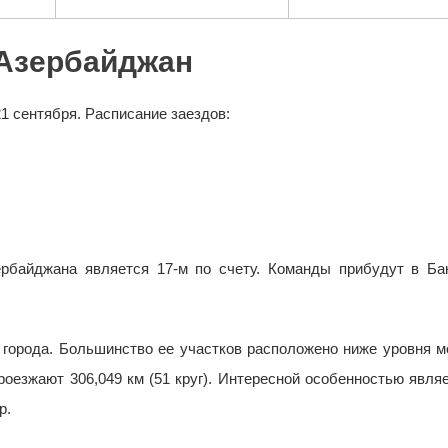
 Азербайджан
21 сентября. Расписание заездов:
рбайджана является 17-м по счету. Команды прибудут в Бак
 города. Большинство ее участков расположено ниже уровня м
проезжают 306,049 км (51 круг). Интересной особенностью явля
р.