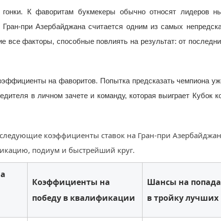
 гонки. К фаворитам букмекеры обычно относят лидеров н
 Гран-при Азербайджана считается одним из самых непредск
ие все факторы, способные повлиять на результат: от последни
эффициенты на фаворитов. Попытка предсказать чемпиона уж
бедителя в личном зачете и команду, которая выиграет Кубок к
 следующие коэффициенты ставок на Гран-при Азербайджа
икацию, подиум и быстрейший круг.
на
Коэффициенты на
Шансы на попад
победу в квалификации
в тройку лучших