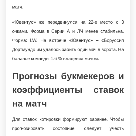
матч.
«Ювентус» же передвинулся на 22-е место с 3
очками. Форма в Серии А и ЛЧ менее стабильна.
Форма: LW. На встрече «Ювентус» – «Боруссия
Дортмунд» им удалось забить один мяч в ворота. На
балансе команды 1.6 % владения мячом.
Прогнозы букмекеров и
коэффициенты ставок
на матч
Для ставок котировки формируют заранее. Чтобы
прогнозировать состояние, следует учесть