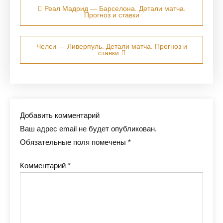
Реал Мадрид — Барселона. Детали матча.
Прогноз и ставки
Челси — Ливерпуль. Детали матча. Прогноз и
ставки
Добавить комментарий
Ваш адрес email не будет опубликован.
Обязательные поля помечены
*
Комментарий
*