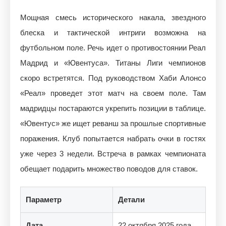
Мощная смесь исторического накала, звездного
блеска и тактической интриги возможна на
футбольном поле. Речь идет о противостоянии Реал
Мадрид и «Ювентуса». Титаны Лиги чемпионов
скоро встретятся. Под руководством Хаби Алонсо
«Реал» проведет этот матч на своем поле. Там
мадридцы постараются укрепить позиции в таблице.
«Ювентус» же ищет реванш за прошлые спортивные
поражения. Клуб попытается набрать очки в гостях
уже через 3 недели. Встреча в рамках чемпионата
обещает подарить множество поводов для ставок.
Параметр
Детали
Дата
22 октября 2025 года