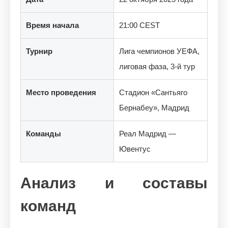
Время начала
21:00 CEST
Турнир
Лига чемпионов УЕФА,
лиговая фаза, 3-й тур
Место проведения
Стадион «Сантьяго
Бернабеу», Мадрид
Команды
Реал Мадрид —
Ювентус
Анализ и составы
команд