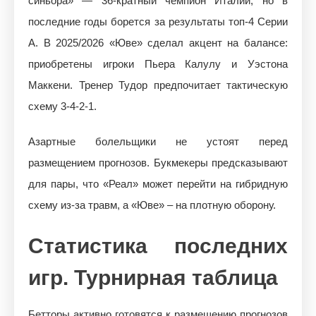
синьора» — 36-кратный чемпион Италии, но в
последние годы борется за результаты топ-4 Серии
А. В 2025/2026 «Юве» сделал акцент на балансе:
приобретены игроки Пьера Калулу и Уэстона
Маккени. Тренер Тудор предпочитает тактическую
схему 3-4-2-1.
Азартные болельщики не устоят перед
размещением прогнозов. Букмекеры предсказывают
для пары, что «Реал» может перейти на гибридную
схему из-за травм, а «Юве» – на плотную оборону.
Статистика последних
игр. Турнирная таблица
Бетторы активно готовятся к размещению прогнозов