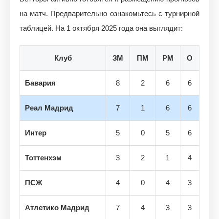
на матч. Предварительно ознакомьтесь с турнирной
таблицей. На 1 октября 2025 года она выглядит:
Клуб
ЗМ
ПМ
РМ
О
Бавария
8
2
6
6
Реал Мадрид
7
1
6
6
Интер
5
0
5
6
Тоттенхэм
3
2
1
4
ПСЖ
4
0
4
3
Атлетико Мадрид
7
4
3
3