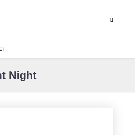
ET
t Night