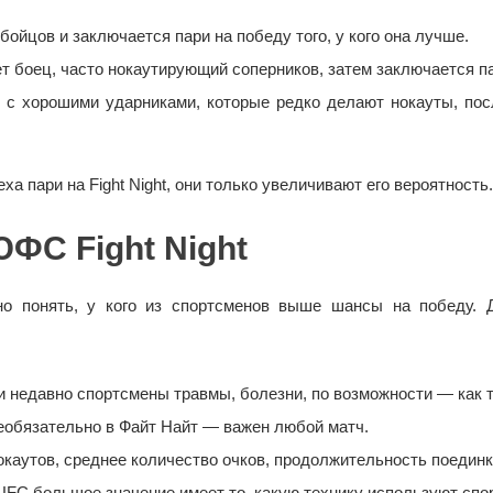
 бойцов и заключается пари на победу того, у кого она лучше.
ает боец, часто нокаутирующий соперников, затем заключается п
 с хорошими ударниками, которые редко делают нокауты, пос
ха пари на Fight Night, они только увеличивают его вероятность.
ЮФС Fight Night
о понять, у кого из спортсменов выше шансы на победу. 
ли недавно спортсмены травмы, болезни, по возможности — как т
еобязательно в Файт Найт — важен любой матч.
окаутов, среднее количество очков, продолжительность поединк
 UFC большое значение имеет то, какую технику используют сп