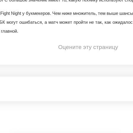
ight Night у букмекеров. Чем ниже множитель, тем выше шансы
БК могут ошибаться, а матч может пройти не так, как ожидал
 главной.
Оцените эту страницу