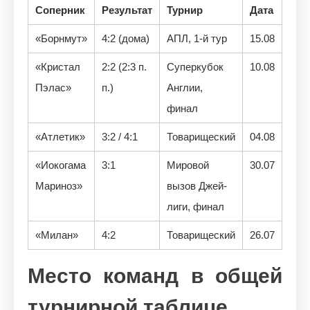
Соперник
Результат
Турнир
Дата
«Борнмут»
4:2 (дома)
АПЛ, 1-й тур
15.08
«Кристал
2:2 (2:3 п.
Суперкубок
10.08
Пэлас»
п.)
Англии,
финал
«Атлетик»
3:2 / 4:1
Товарищеский
04.08
«Иокогама
3:1
Мировой
30.07
Мариноз»
вызов Джей-
лиги, финал
«Милан»
4:2
Товарищеский
26.07
Место команд в общей
турнирной таблице