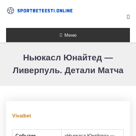
Skip To Content
Меню
Ньюкасл Юнайтед —
Ливерпуль. Детали Матча
Vivatbet
Событие
«Ньюкасл Юнайтед» —