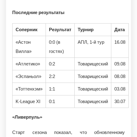
Последние результаты
Соперник
Результат
Турнир
Дата
«Астон
0:0 (в
АПЛ, 1-й тур
16.08
Вилла»
гостях)
«Атлетико»
0:2
Товарищеский
09.08
«Эспаньол»
2:2
Товарищеский
08.08
«Тоттенхэм»
1:1
Товарищеский
03.08
K-League XI
0:1
Товарищеский
30.07
«Ливерпуль»
Старт сезона показал, что обновленному