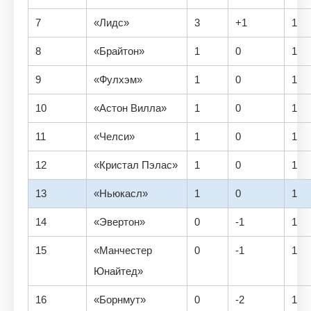
7
«Лидс»
3
+1
1
8
«Брайтон»
1
0
1
9
«Фулхэм»
1
0
1
10
«Астон Вилла»
1
0
1
11
«Челси»
1
0
1
12
«Кристал Пэлас»
1
0
1
13
«Ньюкасл»
1
0
1
14
«Эвертон»
0
-1
1
15
«Манчестер
0
-1
1
Юнайтед»
16
«Борнмут»
0
-2
1