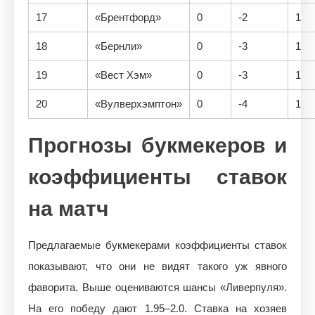
17
«Брентфорд»
0
-2
1
18
«Бернли»
0
-3
1
19
«Вест Хэм»
0
-3
1
20
«Вулверхэмптон»
0
-4
1
Прогнозы букмекеров и
коэффициенты ставок
на матч
Предлагаемые букмекерами коэффициенты ставок
показывают, что они не видят такого уж явного
фаворита. Выше оцениваются шансы «Ливерпуля».
На его победу дают 1.95–2.0. Ставка на хозяев