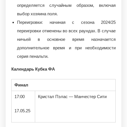
определяется случайным образом, включая
выбор хозяина поля.
Переигровки: начиная с сезона 2024/25
переигровки отменены во всех раундах. В случае
ничьей в основное время назначается
дополнительное время и при необходимости
серия пенальти.
Календарь
Кубка
ФА
Финал
17:00
Кристал Пэлас — Манчестер Сити
17.05.25