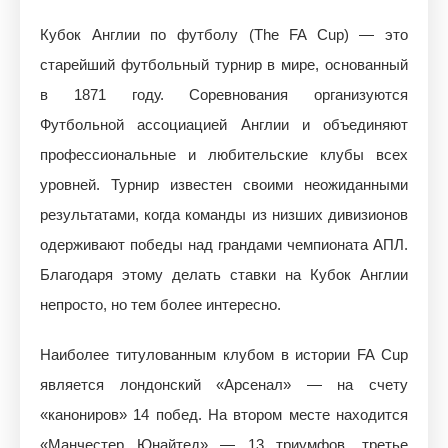
Кубок Англии по футболу (The FA Cup) — это
старейший футбольный турнир в мире, основанный
в 1871 году. Соревнования организуются
Футбольной ассоциацией Англии и объединяют
профессиональные и любительские клубы всех
уровней. Турнир известен своими неожиданными
результатами, когда команды из низших дивизионов
одерживают победы над грандами чемпионата АПЛ.
Благодаря этому делать ставки на Кубок Англии
непросто, но тем более интересно.
Наиболее титулованным клубом в истории FA Cup
является лондонский «Арсенал» — на счету
«канониров» 14 побед. ​На втором месте находится
«Манчестер Юнайтед» — 13 триумфов, третье