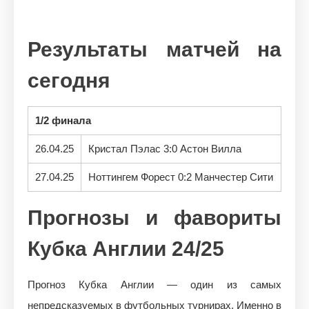
Результаты матчей на
сегодня
1/2
финала
26.04.25
Кристал Пэлас 3:0 Астон Вилла
27.04.25
Ноттингем Форест 0:2 Манчестер Сити
Прогнозы и фавориты
Кубка Англии 24/25
Прогноз Кубка Англии — один из самых
непредсказуемых в футбольных турнирах. Именно в