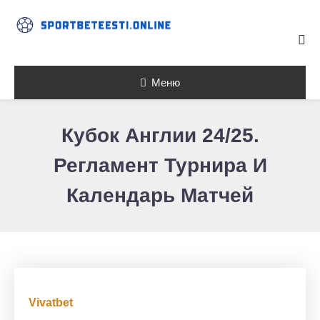
Skip To Content
Меню
Кубок Англии 24/25.
Регламент Турнира И
Календарь Матчей
Vivatbet