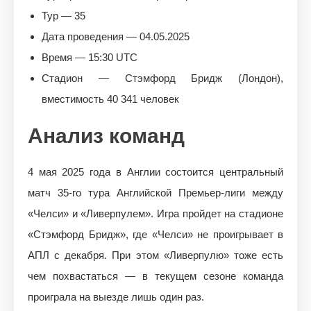
Тур — 35
Дата проведения — 04.05.2025
Время — 15:30 UTC
Стадион — Стэмфорд Бридж (Лондон),
вместимость 40 341 человек
Анализ команд
4 мая 2025 года в Англии состоится центральный
матч 35-го тура Английской Премьер-лиги между
«Челси» и «Ливерпулем». Игра пройдет на стадионе
«Стэмфорд Бридж», где «Челси» не проигрывает в
АПЛ с декабря. При этом «Ливерпулю» тоже есть
чем похвастаться — в текущем сезоне команда
проиграла на выезде лишь один раз.