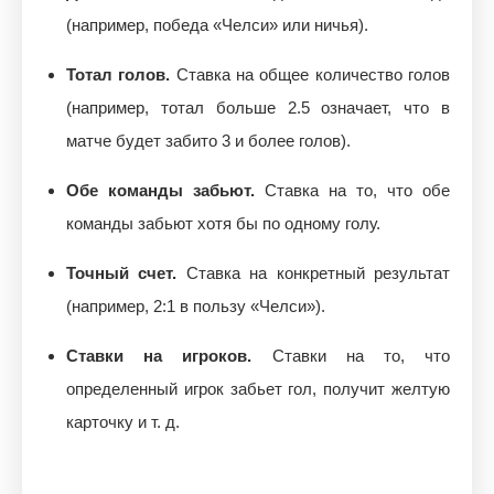
(например, победа «Челси» или ничья).​
Тотал голов.
Ставка на общее количество голов
(например, тотал больше 2.5 означает, что в
матче будет забито 3 и более голов).​
Обе команды забьют.
Ставка на то, что обе
команды забьют хотя бы по одному голу.​
Точный счет.
Ставка на конкретный результат
(например, 2:1 в пользу «Челси»).​
Ставки
на игроков.
Ставки на то, что
определенный игрок забьет гол, получит желтую
карточку и т. д.