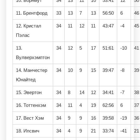
10. Борнмут
34
13
11
10
53:41
12
50
11. Брентфорд
33
13
7
13
56:50
6
46
12. Кристал
34
11
12
11
43:47
-4
45
Пэлас
13.
34
12
5
17
51:61
-10
41
Вулверхэмптон
14. Манчестер
34
10
9
15
39:47
-8
39
Юнайтед
15. Эвертон
34
8
14
12
34:41
-7
38
16. Тоттенхэм
34
11
4
19
62:56
6
37
17. Вест Хэм
34
9
9
16
39:58
-19
36
18. Ипсвич
34
4
9
21
33:74
-41
21