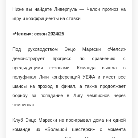
Ниже вы найдете Ливерпуль — Челси прогноз на
игру и коэффициенты на ставки.
«Челси»
: сезон 2024/25
Под руководством Энцо Марески «Челси»
демонстрирует прогресс по сравнению с
предыдущими сезонами. Команда вышла в
полуфинал Лиги конференций УЕФА и имеет все
шансы на проход в финал, а также продолжает
борьбу за попадание в Лигу чемпионов через
чемпионат.​
Клуб Энцо Марески не проигрывал дома ни одной
команде из «Большой шестерки» с момента