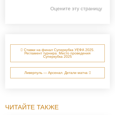
Оцените эту страницу
Навигация по записям
Ставки на финал Суперкубка УЕФА 2025.
Регламент турнира. Место проведения
Суперкубка 2025
Ливерпуль — Арсенал. Детали матча
ЧИТАЙТЕ ТАКЖЕ