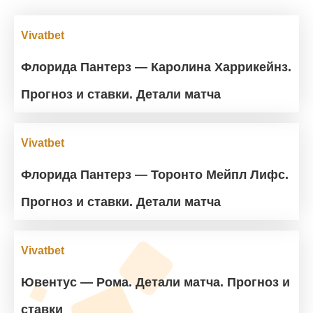
Vivatbet
Флорида Пантерз — Каролина Харрикейнз.
Прогноз и ставки. Детали матча
Vivatbet
Флорида Пантерз — Торонто Мейпл Лифс.
Прогноз и ставки. Детали матча
Vivatbet
Ювентус — Рома. Детали матча. Прогноз и
ставки