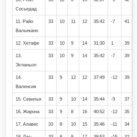
Сосьедад
11. Райо
33
10
11
12
35:42
-7
41
Вальекано
12. Хетафе
33
10
9
14
31:30
1
39
13.
33
10
9
14
35:42
-7
39
Эспаньол
14.
33
9
12
12
37:49
-12
39
Валенсия
15. Севилья
33
9
10
14
35:44
-9
37
16. Жирона
33
9
8
16
40:52
-12
35
17. Алавес
33
8
10
15
35:46
-11
34
18. Лас-
33
8
8
17
38:53
-15
32