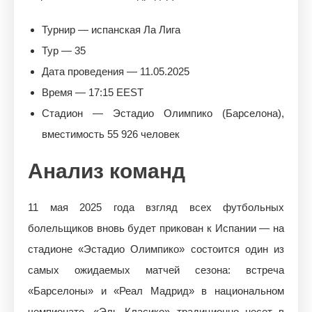
Турнир — испанская Ла Лига
Тур — 35
Дата проведения — 11.05.2025
Время — 17:15 EEST
Стадион — Эстадио Олимпико (Барселона),
вместимость 55 926 человек
Анализ команд
11 мая 2025 года взгляд всех футбольных
болельщиков вновь будет прикован к Испании — на
стадионе «Эстадио Олимпико» состоится один из
самых ожидаемых матчей сезона: встреча
«Барселоны» и «Реал Мадрид» в национальном
чемпионате. «Эль Класико» традиционно несет в