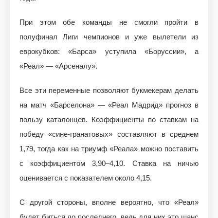
При этом обе команды не смогли пройти в
полуфинал Лиги чемпионов и уже вылетели из
еврокубков: «Барса» уступила «Боруссии», а
«Реал» — «Арсеналу».
Все эти переменные позволяют букмекерам делать
на матч «Барселона» — «Реал Мадрид» прогноз в
пользу каталонцев. Коэффициенты по ставкам на
победу «сине-гранатовых» составляют в среднем
1,79, тогда как на триумф «Реала» можно поставить
с коэффициентом 3,90–4,10. Ставка на ничью
оценивается с показателем около 4,15.
С другой стороны, вполне вероятно, что «Реал»
будет биться до последнего, ведь для них это шанс