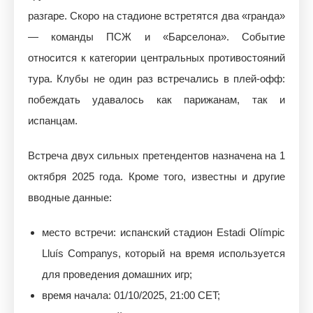
разгаре. Скоро на стадионе встретятся два «гранда»
— команды ПСЖ и «Барселона». Событие
относится к категории центральных противостояний
тура. Клубы не один раз встречались в плей-офф:
побеждать удавалось как парижанам, так и
испанцам.
Встреча двух сильных претендентов назначена на 1
октября 2025 года. Кроме того, известны и другие
вводные данные:
место встречи: испанский стадион Estadi Olímpic
Lluís Companys, который на время используется
для проведения домашних игр;
время начала: 01/10/2025, 21:00 CET;