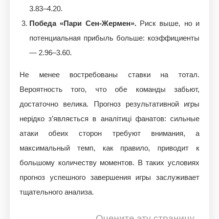
3.83–4.20.
Победа «Пари Сен-Жермен».
Риск выше, но и
потенциальная прибыль больше: коэффициенты
— 2.96–3.60.
Не менее востребованы ставки на тотал.
Вероятность того, что обе команды забьют,
достаточно велика. Прогноз результативной игры
нерідко з’являється в аналітиці фанатов: сильные
атаки обеих сторон требуют внимания, а
максимальный темп, как правило, приводит к
большому количеству моментов. В таких условиях
прогноз успешного завершения игры заслуживает
тщательного анализа.
Оцените эту страницу