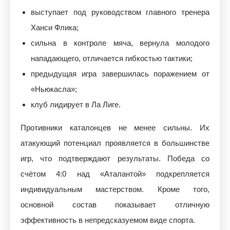
выступает под руководством главного тренера
Ханси Флика;
сильна в контроле мяча, вернула молодого
нападающего, отличается гибкостью тактики;
предыдущая игра завершилась поражением от
«Ньюкасла»;
клуб лидирует в Ла Лиге.
Противники каталонцев не менее сильны. Их
атакующий потенциал проявляется в большинстве
игр, что подтверждают результаты. Победа со
счётом 4:0 над «Аталантой» подкрепляется
индивидуальным мастерством. Кроме того,
основной состав показывает отличную
эффективность в непредсказуемом виде спорта.