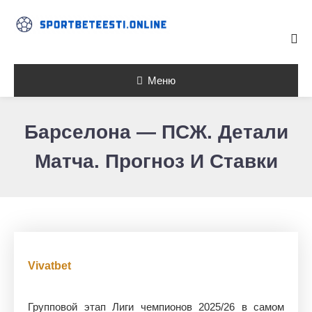
Skip To Content
Меню
Барселона — ПСЖ. Детали
Матча. Прогноз И Ставки
Vivatbet
Групповой этап Лиги чемпионов 2025/26 в самом