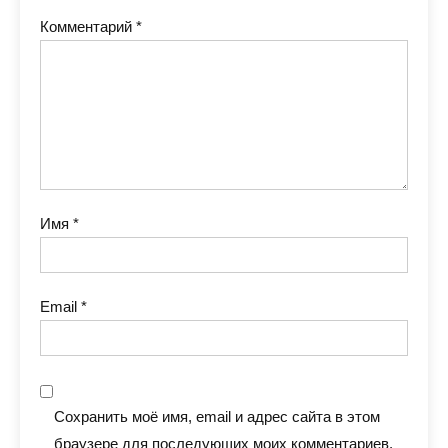
Комментарий
*
Имя
*
Email
*
Сохранить моё имя, email и адрес сайта в этом
браузере для последующих моих комментариев.