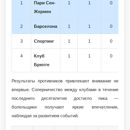
1
Пари Сен-
1
1
0
Жермен
2
Барселона
1
1
0
3
Спортинг
1
1
0
4
Клуб
1
1
0
Брюгге
Результаты противников привлекают внимание не
впервые. Соперничество между клубами в течение
последнего десятилетия достигло пика —
болельщики получают яркие впечатления,
наблюдая за развитием событий.