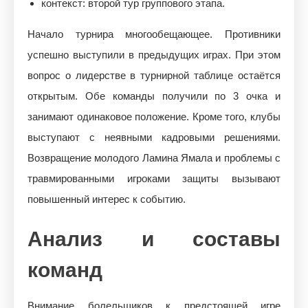
контекст: второй тур группового этапа.
Начало турнира многообещающее. Противники
успешно выступили в предыдущих играх. При этом
вопрос о лидерстве в турнирной таблице остаётся
открытым. Обе команды получили по 3 очка и
занимают одинаковое положение. Кроме того, клубы
выступают с неявными кадровыми решениями.
Возвращение молодого Ламина Ямала и проблемы с
травмированными игроками защиты вызывают
повышенный интерес к событию.
Анализ и составы
команд
Внимание болельщиков к предстоящей игре