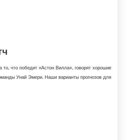
тч
а то, что победит «Астон Вилла», говорят хорошие
команды Унай Эмери. Наши варианты прогнозов для