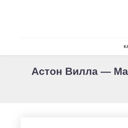
Skip To Content
К
Астон Вилла — Ма