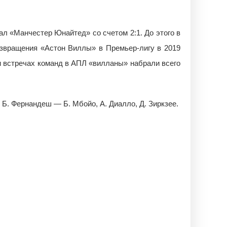
л «Манчестер Юнайтед» со счетом 2:1. До этого в
возвращения «Астон Виллы» в Премьер-лигу в 2019
и встречах команд в АПЛ «вилланы» набрали всего
 Б. Фернандеш — Б. Мбойо, А. Диалло, Д. Зиркзее.