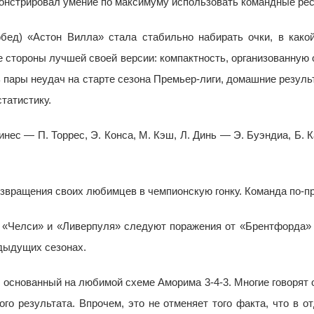
монстрировал умение по максимуму использовать командные ре
обед) «Астон Вилла» стала стабильно набирать очки, в како
 стороны лучшей своей версии: компактность, организованную о
ь пары неудач на старте сезона Премьер-лиги, домашние резуль
татистику.
ес — П. Торрес, Э. Конса, М. Кэш, Л. Динь — Э. Буэндиа, Б. 
вращения своих любимцев в чемпионскую гонку. Команда по-
в «Челси» и «Ливерпуля» следуют поражения от «Брентфорда»
дыдущих сезонах.
 основанный на любимой схеме Аморима 3-4-3. Многие говорят о
ого результата. Впрочем, это не отменяет того факта, что в 