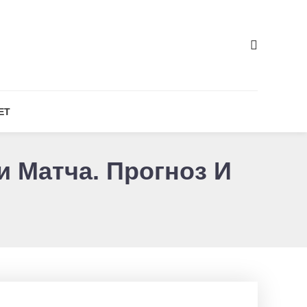
ET
 Матча. Прогноз И