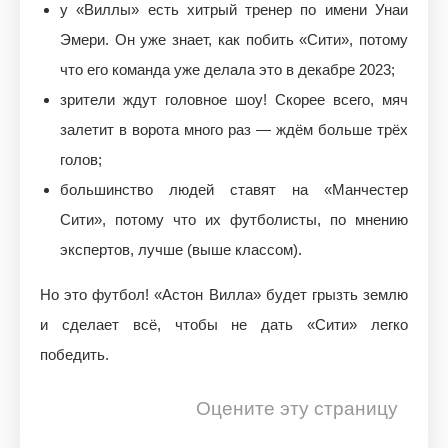
у «Виллы» есть хитрый тренер по имени Унаи
Эмери. Он уже знает, как побить «Сити», потому
что его команда уже делала это в декабре 2023;
зрители ждут головное шоу! Скорее всего, мяч
залетит в ворота много раз — ждём больше трёх
голов;
большинство людей ставят на «Манчестер
Сити», потому что их футболисты, по мнению
экспертов, лучше (выше классом).
Но это футбол! «Астон Вилла» будет грызть землю
и сделает всё, чтобы не дать «Сити» легко
победить.
Оцените эту страницу