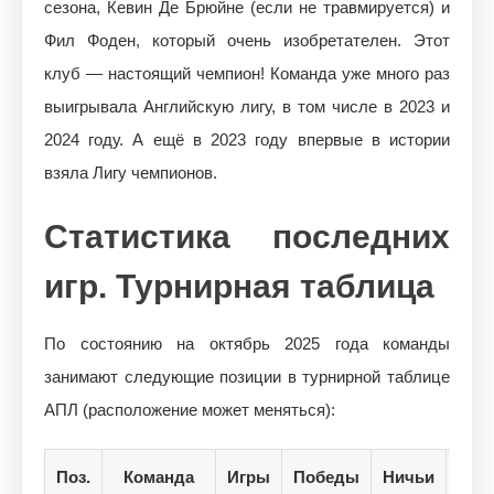
сезона, Кевин Де Брюйне (если не травмируется) и
Фил Фоден, который очень изобретателен. Этот
клуб — настоящий чемпион! Команда уже много раз
выигрывала Английскую лигу, в том числе в 2023 и
2024 году. А ещё в 2023 году впервые в истории
взяла Лигу чемпионов.
Статистика последних
игр. Турнирная таблица
По состоянию на октябрь 2025 года команды
занимают следующие позиции в турнирной таблице
АПЛ (расположение может меняться):
Поз.
Команда
Игры
Победы
Ничьи
Пор