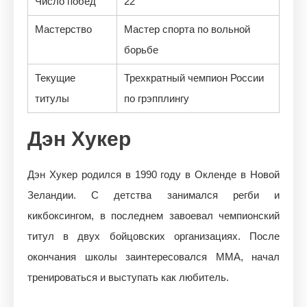
Число побед
22
Мастерство
Мастер спорта по вольной
борьбе
Текущие
Трехкратный чемпион России
титулы
по грэпплингу
Дэн Хукер
Дэн Хукер родился в 1990 году в Окленде в Новой
Зеландии. С детства занимался регби и
кикбоксингом, в последнем завоевал чемпионский
титул в двух бойцовских организациях. После
окончания школы заинтересовался ММА, начал
тренироваться и выступать как любитель.