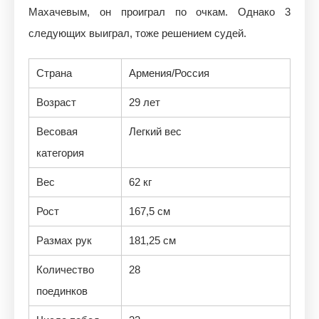
Махачевым, он проиграл по очкам. Однако 3
следующих выиграл, тоже решением судей.
Страна
Армения/Россия
Возраст
29 лет
Весовая
Легкий вес
категория
Вес
62 кг
Рост
167,5 см
Размах рук
181,25 см
Количество
28
поединков