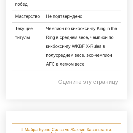
побед
Мастерство
Не подтверждено
Текущие
Чемпион по кикбоксингу King in the
титулы
Ring в среднем весе, чемпион по
кикбоксингу WKBF X-Rules в
полусреднем весе, экс-чемпион
AFC в легком весе
Оцените эту страницу
Навигация по записям
Майра Буэно Силва vs Жаклин Кавальканти: