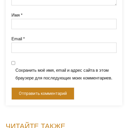
Имя
*
Email
*
Сохранить моё имя, email и адрес сайта в этом
браузере для последующих моих комментариев.
ЧИТАЙТЕ ТАКЖЕ