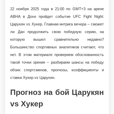
22 ноября 2025 года в 21:00 по GMT+3 на арене
ABHA в Дохе пройдет событие UFC Fight Night:
Царукян vs Хукер. Главная интрига вечера – сможет
ли Дан продолжить свою победную серию, на
которую вышел сравнительно недавно?
Большинство спортивных аналитиков считают, что
нет. В этом материале проверяем обоснованность
такой точки зрения – разбираем шансы на победу
обоих спортсменов, прогнозы, коэффициенты и
ставки Хукер vs Царукян.
Прогноз на бой Царукян
vs Хукер