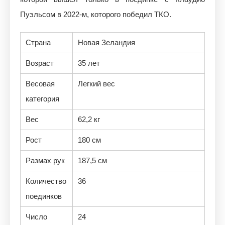
Пуэльсом в 2022-м, которого победил ТКО.
Страна
Новая Зеландия
Возраст
35 лет
Весовая
Легкий вес
категория
Вес
62,2 кг
Рост
180 см
Размах рук
187,5 см
Количество
36
поединков
Число
24